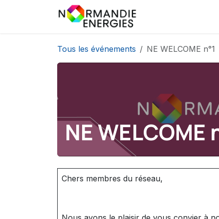
Se rendre au contenu
Tous les événements
NE WELCOME n°1
NE WELCOME n
Chers membres du réseau,
Nous avons le plaisir de vous convier à n