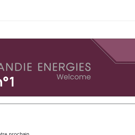
°1
otre prochain